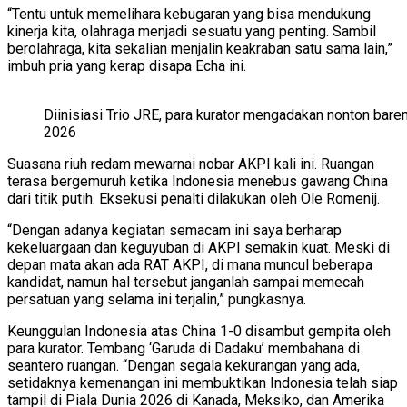
“Tentu untuk memelihara kebugaran yang bisa mendukung
kinerja kita, olahraga menjadi sesuatu yang penting. Sambil
berolahraga, kita sekalian menjalin keakraban satu sama lain,”
imbuh pria yang kerap disapa Echa ini.
Diinisiasi Trio JRE, para kurator mengadakan nonton bare
2026
Suasana riuh redam mewarnai nobar AKPI kali ini. Ruangan
terasa bergemuruh ketika Indonesia menebus gawang China
dari titik putih. Eksekusi penalti dilakukan oleh Ole Romenij.
“Dengan adanya kegiatan semacam ini saya berharap
kekeluargaan dan keguyuban di AKPI semakin kuat. Meski di
depan mata akan ada RAT AKPI, di mana muncul beberapa
kandidat, namun hal tersebut janganlah sampai memecah
persatuan yang selama ini terjalin,” pungkasnya.
Keunggulan Indonesia atas China 1-0 disambut gempita oleh
para kurator. Tembang ‘Garuda di Dadaku’ membahana di
seantero ruangan. “Dengan segala kekurangan yang ada,
setidaknya kemenangan ini membuktikan Indonesia telah siap
tampil di Piala Dunia 2026 di Kanada, Meksiko, dan Amerika