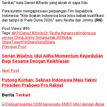
Serikat,” kata Daniel Alfredo yang akrab di sapa Edo.
Para kurator mengapresiasi perjuangan Tim Sepakbola
Indonesia. “Kita doakan Indonesia bisa lolos babak kualifikasi
dan tampil di Piala Dunia 2026,” seru Resha dan Jimmy.
(RN)
Post Views:
895
Tags:
AKPI
Daniel Alfredo
Dr. Resha Agriansyah
Indonesia
versus China
Jimmy Simanjuntak
JRE
Nobar
Share
Tweet
Pin
Share
Send
Share
Previous Post
Serian Wijatno: Idul Adha Momentum Kepedulian
Bagi Sesama Dengan Keikhlasan
Next Post
Potong Kurban, Seknas Indonesia Maju Yakini
Presiden Prabowo Pro Rakyat
Berita
Terkait