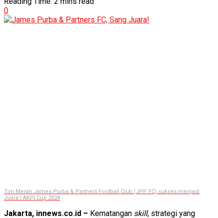
Reading Time: 2 mins read
0
Tim Merah James Purba & Partners Football Club (JPP FC) sukses menjadi
Juara I AKPI Cup 2024
Jakarta, innews.co.id –
Kematangan
skill
, strategi yang