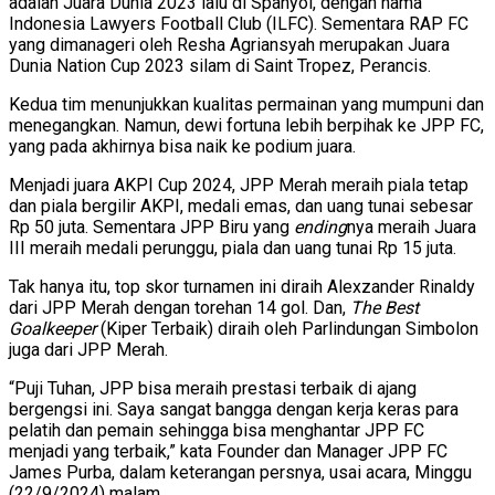
adalah Juara Dunia 2023 lalu di Spanyol, dengan nama
Indonesia Lawyers Football Club (ILFC). Sementara RAP FC
yang dimanageri oleh Resha Agriansyah merupakan Juara
Dunia Nation Cup 2023 silam di Saint Tropez, Perancis.
Kedua tim menunjukkan kualitas permainan yang mumpuni dan
menegangkan. Namun, dewi fortuna lebih berpihak ke JPP FC,
yang pada akhirnya bisa naik ke podium juara.
Menjadi juara AKPI Cup 2024, JPP Merah meraih piala tetap
dan piala bergilir AKPI, medali emas, dan uang tunai sebesar
Rp 50 juta. Sementara JPP Biru yang
ending
nya meraih Juara
III meraih medali perunggu, piala dan uang tunai Rp 15 juta.
Tak hanya itu, top skor turnamen ini diraih Alexzander Rinaldy
dari JPP Merah dengan torehan 14 gol. Dan,
The Best
Goalkeeper
(Kiper Terbaik) diraih oleh Parlindungan Simbolon
juga dari JPP Merah.
“Puji Tuhan, JPP bisa meraih prestasi terbaik di ajang
bergengsi ini. Saya sangat bangga dengan kerja keras para
pelatih dan pemain sehingga bisa menghantar JPP FC
menjadi yang terbaik,” kata Founder dan Manager JPP FC
James Purba, dalam keterangan persnya, usai acara, Minggu
(22/9/2024) malam.