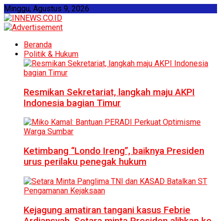
Minggu, Agustus 9, 2026
Beranda
Politik & Hukum
Resmikan Sekretariat, langkah maju AKPI
Indonesia bagian Timur
Ketimbang “Londo Ireng”, baiknya Presiden
urus perilaku penegak hukum
Kejagung amatiran tangani kasus Febrie
Ardiansyah, Setara minta Presiden alihkan ke