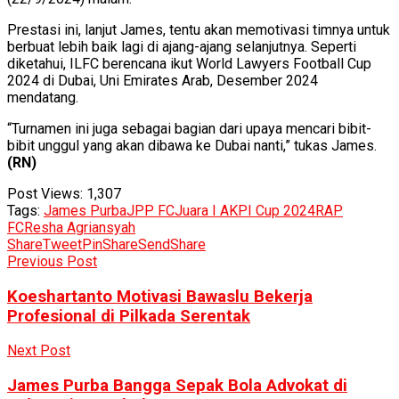
Prestasi ini, lanjut James, tentu akan memotivasi timnya untuk
berbuat lebih baik lagi di ajang-ajang selanjutnya. Seperti
diketahui, ILFC berencana ikut World Lawyers Football Cup
2024 di Dubai, Uni Emirates Arab, Desember 2024
mendatang.
“Turnamen ini juga sebagai bagian dari upaya mencari bibit-
bibit unggul yang akan dibawa ke Dubai nanti,” tukas James.
(RN)
Post Views:
1,307
Tags:
James Purba
JPP FC
Juara I AKPI Cup 2024
RAP
FC
Resha Agriansyah
Share
Tweet
Pin
Share
Send
Share
Previous Post
Koeshartanto Motivasi Bawaslu Bekerja
Profesional di Pilkada Serentak
Next Post
James Purba Bangga Sepak Bola Advokat di