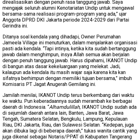
direalisasikan dengan penuh rasa tanggung jawab. Saya
mengajak seluruh alumni Kenotariatan Undip untuk mengawal
bersama-sama realisasi program-program yang ada,” ujar
Anggota DPRD DKI Jakarta periode 2024-2029 dari Partai
Gerindra ini.
Ditanya soal kendala yang dihadapi, Owner Perumahan
Jameela Village ini menuturkan, dalam menjalankan organisasi
pasti ada kendala. “Tapi intinya, ketika kita sudah bertanggung
jawab dalam menghimpun, insya Allah semua akan berjalan
dengan penuh tanggung jawab. Harus dipahami, IKANOT Undip
di bangun atas dasar kekeluargaan yang melekat. Jadi,
kalaupun ada kendala itu masih wajar saja karena kita kan
sifatnya berhimpun dengan memiliki tujuan bersama,” imbuh
Komisaris PT Jagat Anugerah Gemilang ini.
Jamilah menilai, IKANOT Undip terus berkembang dari waktu
ke waktu. Pun keberadaannya sudah merambah ke berbagai
daerah di Indonesia. “
Alhamdulillah
, IKANOT Undip sudah ada
di sejumlah daerah antara lain, Banten, Jawa Barat, Jawa
Tengah, Sumatera Selatan, Bengkulu, Lampung, Kepulauan
Riau, DKI Jakarta, Riau, dan Sulawesi Selatan. “Kedepan, juga
akan dibuka lagi di beberapa daerah,” tukas wanita cantik yang
juga dikenal sebagai Notaris/PPAT di Kabupaten Tangerang