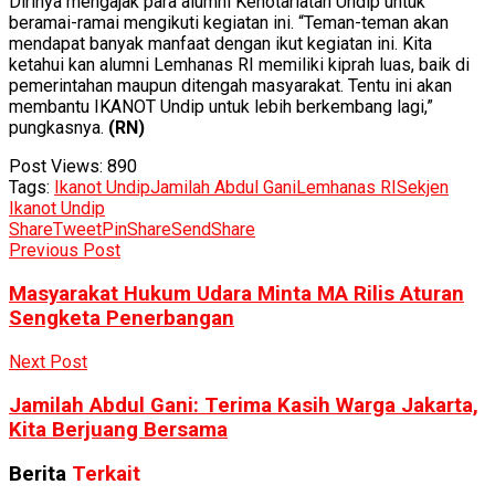
Dirinya mengajak para alumni Kenotariatan Undip untuk
beramai-ramai mengikuti kegiatan ini. “Teman-teman akan
mendapat banyak manfaat dengan ikut kegiatan ini. Kita
ketahui kan alumni Lemhanas RI memiliki kiprah luas, baik di
pemerintahan maupun ditengah masyarakat. Tentu ini akan
membantu IKANOT Undip untuk lebih berkembang lagi,”
pungkasnya.
(RN)
Post Views:
890
Tags:
Ikanot Undip
Jamilah Abdul Gani
Lemhanas RI
Sekjen
Ikanot Undip
Share
Tweet
Pin
Share
Send
Share
Previous Post
Masyarakat Hukum Udara Minta MA Rilis Aturan
Sengketa Penerbangan
Next Post
Jamilah Abdul Gani: Terima Kasih Warga Jakarta,
Kita Berjuang Bersama
Berita
Terkait