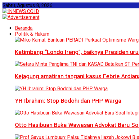
Sabtu, Agustus 8, 2026
Beranda
Politik & Hukum
Ketimbang “Londo Ireng”, baiknya Presiden ur
Kejagung amatiran tangani kasus Febrie Ardian
YH Ibrahim: Stop Bodohi dan PHP Warga
Otto Hasibuan Buka Wawasan Advokat Baru Soal