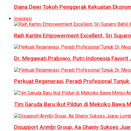
Diana Dewi Tokoh Penggerak Kekuatan Ekonom
Inspirasi
Raih Kartini Empowerment Excellent, Sri Suparni 
Dr. Megawati Prabowo, Putri Indonesia Favorit
Perkuat Regenerasi, Peradi Profesional Tunj
Tim Garuda Baru Ikut Pildun di Meksiko Bawa 
Disupport Arimbi Group, Aa Ghaniy Sukses Juar