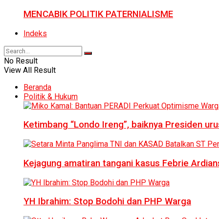
MENCABIK POLITIK PATERNIALISME
Indeks
No Result
View All Result
Beranda
Politik & Hukum
Ketimbang “Londo Ireng”, baiknya Presiden ur
Kejagung amatiran tangani kasus Febrie Ardian
YH Ibrahim: Stop Bodohi dan PHP Warga