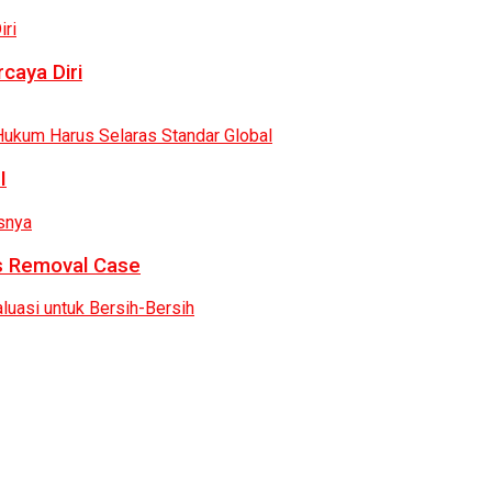
caya Diri
I
as Removal Case