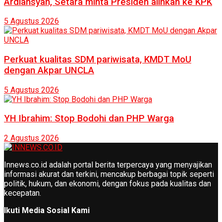
Ardiansyah, Setara minta Presiden alihkan ke KPK
5 Agustus 2026
Perkuat kualitas SDM pariwisata, KMDT MoU
dengan Akpar UNCLA
5 Agustus 2026
YH Ibrahim: Stop Bodohi dan PHP Warga
2 Agustus 2026
Innews.co.id adalah portal berita terpercaya yang menyajikan
informasi akurat dan terkini, mencakup berbagai topik seperti
politik, hukum, dan ekonomi, dengan fokus pada kualitas dan
kecepatan.
Ikuti Media Sosial Kami