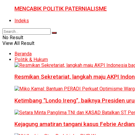
MENCABIK POLITIK PATERNIALISME
Indeks
No Result
View All Result
Beranda
Politik & Hukum
Resmikan Sekretariat, langkah maju AKPI Indon
Ketimbang “Londo Ireng”, baiknya Presiden ur
Kejagung amatiran tangani kasus Febrie Ardian