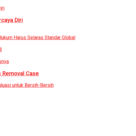
caya Diri
I
as Removal Case