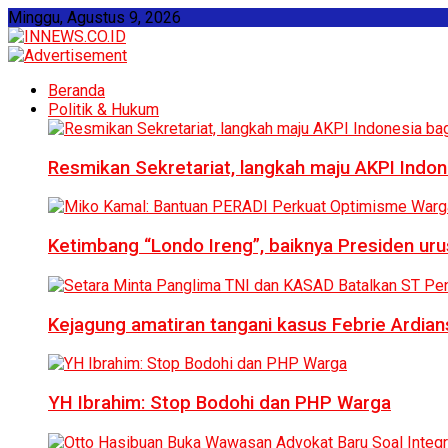
Minggu, Agustus 9, 2026
Beranda
Politik & Hukum
Resmikan Sekretariat, langkah maju AKPI Indon
Ketimbang “Londo Ireng”, baiknya Presiden ur
Kejagung amatiran tangani kasus Febrie Ardian
YH Ibrahim: Stop Bodohi dan PHP Warga