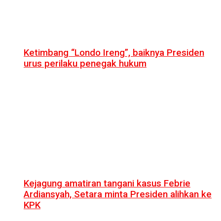
Ketimbang “Londo Ireng”, baiknya Presiden
urus perilaku penegak hukum
Kejagung amatiran tangani kasus Febrie
Ardiansyah, Setara minta Presiden alihkan ke
KPK