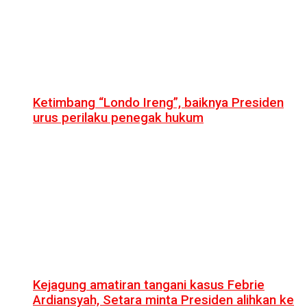
Ketimbang “Londo Ireng”, baiknya Presiden
urus perilaku penegak hukum
Kejagung amatiran tangani kasus Febrie
Ardiansyah, Setara minta Presiden alihkan ke