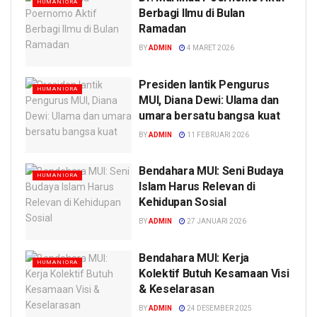
HUMANIORA
Berbagi Ilmu di Bulan
Ramadan
BY
ADMIN
4 MARET 2026
Presiden lantik Pengurus
HUMANIORA
MUI, Diana Dewi: Ulama dan
umara bersatu bangsa kuat
BY
ADMIN
11 FEBRUARI 2026
Bendahara MUI: Seni Budaya
HUMANIORA
Islam Harus Relevan di
Kehidupan Sosial
BY
ADMIN
27 JANUARI 2026
Bendahara MUI: Kerja
HUMANIORA
Kolektif Butuh Kesamaan Visi
& Keselarasan
BY
ADMIN
24 DESEMBER 2025