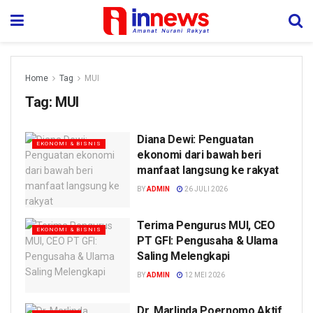
Home
Tag
MUI
Tag:
MUI
Diana Dewi: Penguatan
EKONOMI & BISNIS
ekonomi dari bawah beri
manfaat langsung ke rakyat
BY
ADMIN
26 JULI 2026
Terima Pengurus MUI, CEO
EKONOMI & BISNIS
PT GFI: Pengusaha & Ulama
Saling Melengkapi
BY
ADMIN
12 MEI 2026
Dr. Marlinda Poernomo Aktif