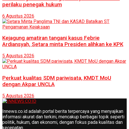
perilaku penegak hukum
6 Agustus 2026
Kejagung amatiran tangani kasus Febrie
Ardiansyah, Setara minta Presiden alihkan ke KPK
5 Agustus 2026
Perkuat kualitas SDM pariwisata, KMDT MoU
dengan Akpar UNCLA
5 Agustus 2026
Innews.co.id adalah portal berita terpercaya yang menyajikan
informasi akurat dan terkini, mencakup berbagai topik seperti
politik, hukum, dan ekonomi, dengan fokus pada kualitas dan
kecepatan.