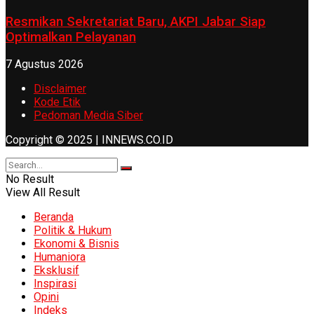
Resmikan Sekretariat Baru, AKPI Jabar Siap
Optimalkan Pelayanan
7 Agustus 2026
Disclaimer
Kode Etik
Pedoman Media Siber
Copyright © 2025 | INNEWS.CO.ID
No Result
View All Result
Beranda
Politik & Hukum
Ekonomi & Bisnis
Humaniora
Eksklusif
Inspirasi
Opini
Indeks