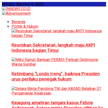
Minggu, Agustus 9, 2026
Beranda
Politik & Hukum
Resmikan Sekretariat, langkah maju AKPI
Indonesia bagian Timur
Ketimbang “Londo Ireng”, baiknya Presiden
urus perilaku penegak hukum
Kejagung amatiran tangani kasus Febrie
Ardiansyah, Setara minta Presiden alihkan ke