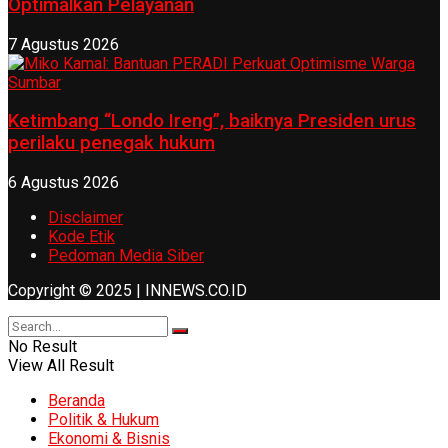
Optimalkan Pelayanan
7 Agustus 2026
Ketimbang “Londo Ireng”, baiknya Presiden urus
perilaku penegak hukum
6 Agustus 2026
Disclaimer
Kode Etik
Pedoman Media Siber
Copyright © 2025 | INNEWS.CO.ID
No Result
View All Result
Beranda
Politik & Hukum
Ekonomi & Bisnis