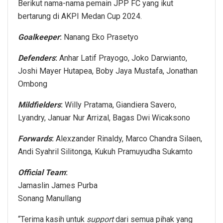
Berikut nama-nama pemain JPP FC yang ikut
bertarung di AKPI Medan Cup 2024.
Goalkeeper
:
Nanang Eko Prasetyo
Defenders
:
Anhar Latif Prayogo, Joko Darwianto,
Joshi Mayer Hutapea, Boby Jaya Mustafa, Jonathan
Ombong
Mildfielders
:
Willy Pratama, Giandiera Savero,
Lyandry, Januar Nur Arrizal, Bagas Dwi Wicaksono
Forwards
:
Alexzander Rinaldy, Marco Chandra Silaen,
Andi Syahril Silitonga, Kukuh Pramuyudha Sukamto
Official Team
:
Jamaslin James Purba
Sonang Manullang
“Terima kasih untuk
support
dari semua pihak yang