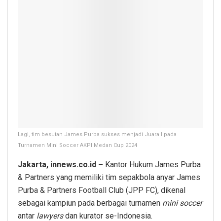
Lagi, tim besutan James Purba sukses menjadi Juara I pada
Turnamen Mini Soccer AKPI Medan Cup 2024
Jakarta, innews.co.id –
Kantor Hukum James Purba
& Partners yang memiliki tim sepakbola anyar James
Purba & Partners Football Club (JPP FC), dikenal
sebagai kampiun pada berbagai turnamen
mini soccer
antar
lawyers
dan kurator se-Indonesia.