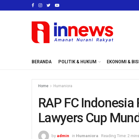
BERANDA
POLITIK & HUKUM
EKONOMI & BIS
Home
Humaniora
RAP FC Indonesia 
Lawyers Cup Mund
by
admin
in
Humaniora
Reading Time: 2 mins