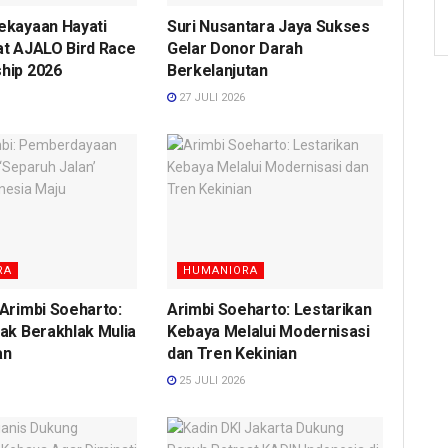
ekayaan Hayati
Suri Nusantara Jaya Sukses
at AJALO Bird Race
Gelar Donor Darah
hip 2026
Berkelanjutan
27 JULI 2026
RA
HUMANIORA
Arimbi Soeharto:
Arimbi Soeharto: Lestarikan
ak Berakhlak Mulia
Kebaya Melalui Modernisasi
an
dan Tren Kekinian
25 JULI 2026