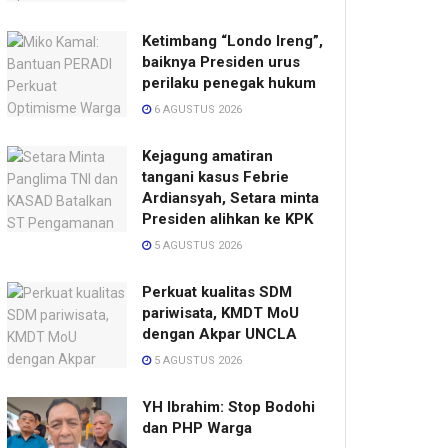
Ketimbang “Londo Ireng”,
baiknya Presiden urus
perilaku penegak hukum
6 AGUSTUS 2026
Kejagung amatiran
tangani kasus Febrie
Ardiansyah, Setara minta
Presiden alihkan ke KPK
5 AGUSTUS 2026
Perkuat kualitas SDM
pariwisata, KMDT MoU
dengan Akpar UNCLA
5 AGUSTUS 2026
YH Ibrahim: Stop Bodohi
dan PHP Warga