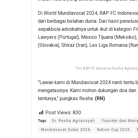
Di World Mundiavocat 2024, RAP FC Indonesia 
dari berbagai belahan dunia. Dari hasil penelu
sepakbola advokatnya untuk ikut di kategori
Fi
Lawyers (Portugal), Mexico Tijuana (Meksiko),
(Slovakia), Shiraz (Iran), Lex Liga Romania (Ru
Tim RAP FC bersama Resha Agriansya
“Lawan kami di Mundiavocat 2024 nanti tentu 
mengatasinya. Kami mohon dukungan doa dan s
tentunya,” pungkas Resha.
(RN)
Post Views:
830
Tags:
Dr. Resha Agriansyah
Founder dan Mana
Mundiavocat Dubai 2024
Nation Cup 2023