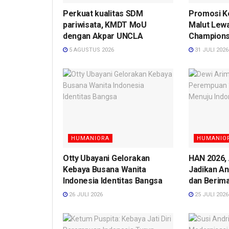
Perkuat kualitas SDM
Promosi K
pariwisata, KMDT MoU
Malut Lew
dengan Akpar UNCLA
Champions
5 AGUSTUS 2026
31 JULI 2026
HUMANIORA
HUMANIO
Otty Ubayani Gelorakan
HAN 2026, 
Kebaya Busana Wanita
Jadikan An
Indonesia Identitas Bangsa
dan Berim
26 JULI 2026
25 JULI 2026