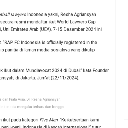
tball lawyers
Indonesia yakni, Resha Agriansyah
, secara resmi mendaftar ikut World Lawyers Cup
, Uni Emirates Arab (UEA), 7-15 Desember 2024 ini.
“RAP FC Indonesia is officially registered in the
s panitia di laman media sosialnya yang dikutip
k ikut dalam Mundiavocat 2024 di Dubai,” kata Founder
nsyah, di Jakarta, Jum’at (22/11/2024).
 dan Piala Asia, Dr. Resha Agriansyah,
 Indonesia mengaku terharu dan bangga
n ikut pada kategori
Five Men
. “Keikutsertaan kami
nji-panji Indonesia di kancah internasional,” tutur