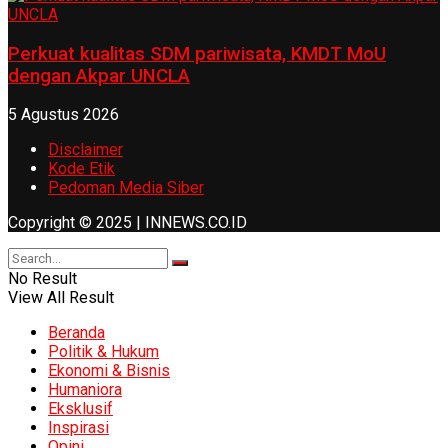
Perkuat kualitas SDM pariwisata, KMDT MoU
dengan Akpar UNCLA
5 Agustus 2026
Disclaimer
Kode Etik
Pedoman Media Siber
Copyright © 2025 | INNEWS.CO.ID
No Result
View All Result
Beranda
Politik & Hukum
Ekonomi & Bisnis
Humaniora
Eksklusif
Inspirasi
Opini