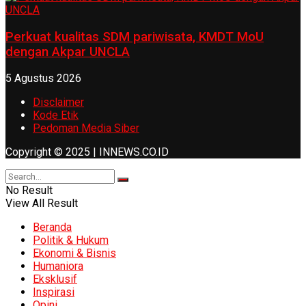
Perkuat kualitas SDM pariwisata, KMDT MoU
dengan Akpar UNCLA
5 Agustus 2026
Disclaimer
Kode Etik
Pedoman Media Siber
Copyright © 2025 | INNEWS.CO.ID
No Result
View All Result
Beranda
Politik & Hukum
Ekonomi & Bisnis
Humaniora
Eksklusif
Inspirasi
Opini