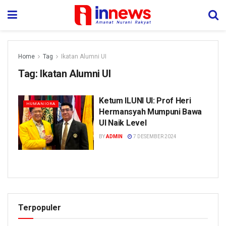
Home
Tag
Ikatan Alumni UI
Tag:
Ikatan Alumni UI
Ketum ILUNI UI: Prof Heri
HUMANIORA
Hermansyah Mumpuni Bawa
UI Naik Level
BY
ADMIN
7 DESEMBER 2024
Terpopuler