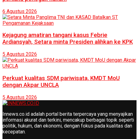
6 Agustus 2026
Kejagung amatiran tangani kasus Febrie
Ardiansyah, Setara minta Presiden alihkan ke KPK
5 Agustus 2026
Perkuat kualitas SDM pariwisata, KMDT MoU
dengan Akpar UNCLA
5 Agustus 2026
Innews.co.id adalah portal berita terpercaya yang menyajikan
informasi akurat dan terkini, mencakup berbagai topik seperti
politik, hukum, dan ekonomi, dengan fokus pada kualitas dan
kecepatan.