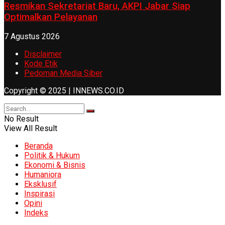
Resmikan Sekretariat Baru, AKPI Jabar Siap
Optimalkan Pelayanan
7 Agustus 2026
Disclaimer
Kode Etik
Pedoman Media Siber
Copyright © 2025 | INNEWS.CO.ID
No Result
View All Result
Beranda
Politik & Hukum
Ekonomi & Bisnis
Humaniora
Eksklusif
Inspirasi
Opini
Indeks