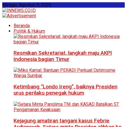
Minggu, Agustus 9, 2026
Beranda
Politik & Hukum
Resmikan Sekretariat, langkah maju AKPI
Indonesia bagian Timur
Ketimbang “Londo Ireng”, baiknya Presiden
urus perilaku penegak hukum
Kejagung amatiran tangani kasus Febrie
Ardiansyah, Setara minta Presiden alihkan ke