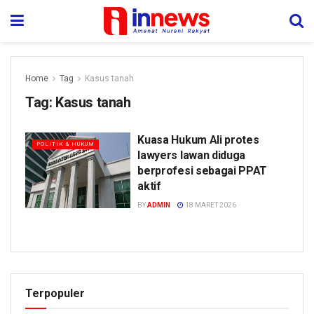
Home
Tag
Kasus tanah
Tag:
Kasus tanah
Kuasa Hukum Ali protes
POLITIK & HUKUM
lawyers lawan diduga
berprofesi sebagai PPAT
aktif
BY
ADMIN
18 MARET 2026
Terpopuler