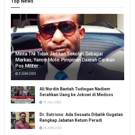
Top News
Minta TNI Tidak Jadikan Sekolah Sebagai
Markas, Yance Mote: Pimpinan Daerah Carikan
Pos Militer
3 JUNI 2025
Ali Nurdin Bantah Tudingan Nadiem
Serahkan Uang ke Jokowi di Medsos
18 JULI 2025
Dr. Sutrisno: Ada Sesuatu Dibalik Gugatan
Rangkap Jabatan Ketum Peradi
26 JUNI 2025