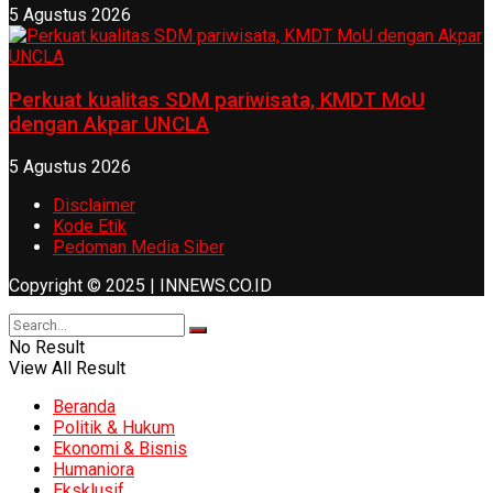
5 Agustus 2026
Perkuat kualitas SDM pariwisata, KMDT MoU
dengan Akpar UNCLA
5 Agustus 2026
Disclaimer
Kode Etik
Pedoman Media Siber
Copyright © 2025 | INNEWS.CO.ID
No Result
View All Result
Beranda
Politik & Hukum
Ekonomi & Bisnis
Humaniora
Eksklusif