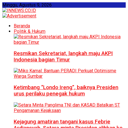
Minggu, Agustus 9, 2026
Beranda
Politik & Hukum
Resmikan Sekretariat, langkah maju AKPI
Indonesia bagian Timur
Ketimbang “Londo Ireng”, baiknya Presiden
urus perilaku penegak hukum
Kejagung amatiran tangani kasus Febrie
Ardiansyah, Setara minta Presiden alihkan ke