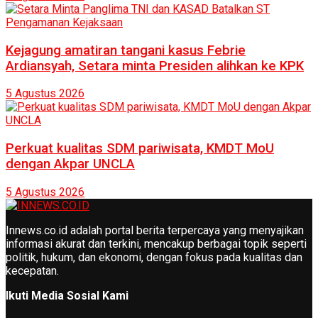
Kejagung amatiran tangani kasus Febrie
Ardiansyah, Setara minta Presiden alihkan ke KPK
5 Agustus 2026
Perkuat kualitas SDM pariwisata, KMDT MoU
dengan Akpar UNCLA
5 Agustus 2026
Innews.co.id adalah portal berita terpercaya yang menyajikan
informasi akurat dan terkini, mencakup berbagai topik seperti
politik, hukum, dan ekonomi, dengan fokus pada kualitas dan
kecepatan.
Ikuti Media Sosial Kami