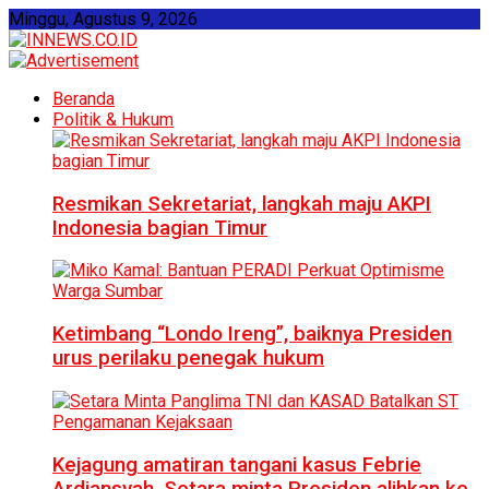
Minggu, Agustus 9, 2026
Beranda
Politik & Hukum
Resmikan Sekretariat, langkah maju AKPI
Indonesia bagian Timur
Ketimbang “Londo Ireng”, baiknya Presiden
urus perilaku penegak hukum
Kejagung amatiran tangani kasus Febrie
Ardiansyah, Setara minta Presiden alihkan ke