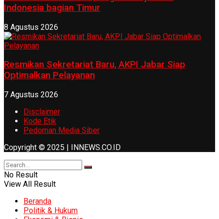
Indonesia bagian Timur
8 Agustus 2026
Resmikan Sekretariat Baru, AKPI Jabar Siap
Optimalkan Pelayanan
7 Agustus 2026
Disclaimer
Kode Etik
Pedoman Media Siber
Copyright © 2025 | INNEWS.CO.ID
No Result
View All Result
Beranda
Politik & Hukum