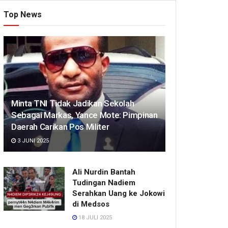
Top News
Minta TNI Tidak Jadikan Sekolah
Sebagai Markas, Yance Mote: Pimpinan
Daerah Carikan Pos Militer
3 JUNI 2025
Ali Nurdin Bantah
Tudingan Nadiem
Serahkan Uang ke Jokowi
di Medsos
18 JULI 2025