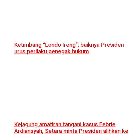
Ketimbang “Londo Ireng”, baiknya Presiden
urus perilaku penegak hukum
Kejagung amatiran tangani kasus Febrie
Ardiansyah, Setara minta Presiden alihkan ke