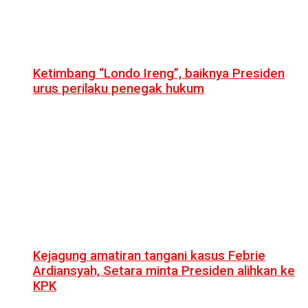
Ketimbang “Londo Ireng”, baiknya Presiden
urus perilaku penegak hukum
Kejagung amatiran tangani kasus Febrie
Ardiansyah, Setara minta Presiden alihkan ke
KPK