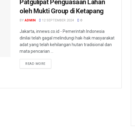
Patgulipat Penguasaan Lahan
oleh Mukti Group di Ketapang
BY
ADMIN
12 SEPTEMBER 2024
0
Jakarta, innews.co.id - Pemerintah Indonesia
dinilai telah gagal melindungi hak-hak masyarakat
adat yang telah kehilangan hutan tradisional dan
mata pencarian ...
READ MORE