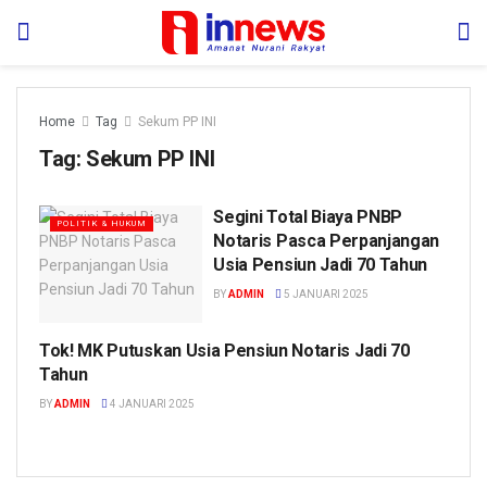
Home
Tag
Sekum PP INI
Tag:
Sekum PP INI
Segini Total Biaya PNBP
POLITIK & HUKUM
Notaris Pasca Perpanjangan
Usia Pensiun Jadi 70 Tahun
BY
ADMIN
5 JANUARI 2025
Tok! MK Putuskan Usia Pensiun Notaris Jadi 70
POLITIK & HUKUM
Tahun
BY
ADMIN
4 JANUARI 2025