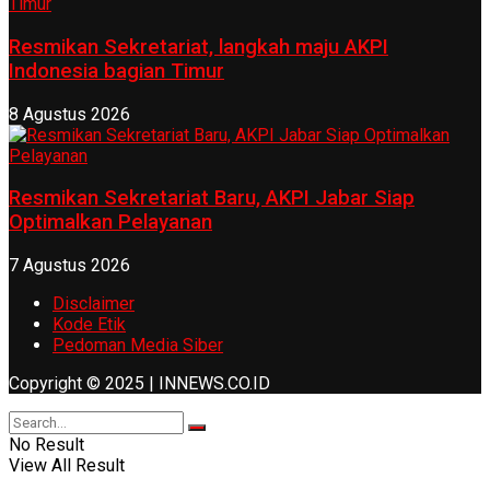
Resmikan Sekretariat, langkah maju AKPI
Indonesia bagian Timur
8 Agustus 2026
Resmikan Sekretariat Baru, AKPI Jabar Siap
Optimalkan Pelayanan
7 Agustus 2026
Disclaimer
Kode Etik
Pedoman Media Siber
Copyright © 2025 | INNEWS.CO.ID
No Result
View All Result