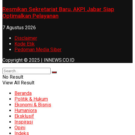
Resmikan Sekretariat Baru, AKPI Jabar Siap
Optimalkan Pelayanan
7 Agustus 2026
Disclaimer
Kode Etik
Pedoman Media Siber
Copyright © 2025 | INNEWS.CO.ID
No Result
View All Result
Beranda
Politik & Hukum
Ekonomi & Bisnis
Humaniora
Eksklusif
Inspirasi
Opini
Indeks