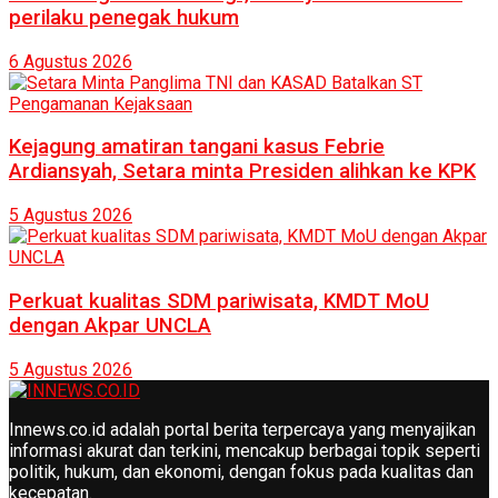
perilaku penegak hukum
6 Agustus 2026
Kejagung amatiran tangani kasus Febrie
Ardiansyah, Setara minta Presiden alihkan ke KPK
5 Agustus 2026
Perkuat kualitas SDM pariwisata, KMDT MoU
dengan Akpar UNCLA
5 Agustus 2026
Innews.co.id adalah portal berita terpercaya yang menyajikan
informasi akurat dan terkini, mencakup berbagai topik seperti
politik, hukum, dan ekonomi, dengan fokus pada kualitas dan
kecepatan.