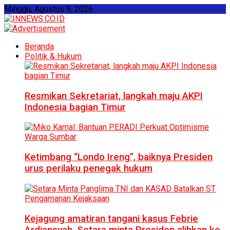
Minggu, Agustus 9, 2026
Beranda
Politik & Hukum
Resmikan Sekretariat, langkah maju AKPI
Indonesia bagian Timur
Ketimbang “Londo Ireng”, baiknya Presiden
urus perilaku penegak hukum
Kejagung amatiran tangani kasus Febrie
Ardiansyah, Setara minta Presiden alihkan ke