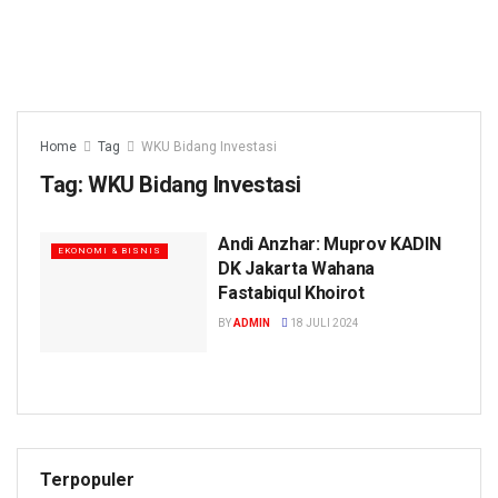
Home
Tag
WKU Bidang Investasi
Tag:
WKU Bidang Investasi
Andi Anzhar: Muprov KADIN
EKONOMI & BISNIS
DK Jakarta Wahana
Fastabiqul Khoirot
BY
ADMIN
18 JULI 2024
Terpopuler