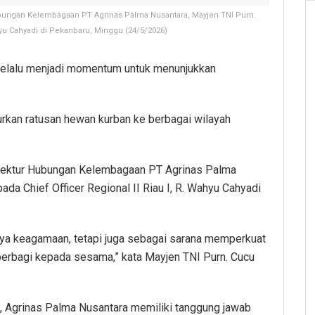
bungan Kelembagaan PT Agrinas Palma Nusantara, Mayjen TNI Purn.
hyu Cahyadi di Pekanbaru, Minggu (24/5/2026)
selalu menjadi momentum untuk menunjukkan
urkan ratusan hewan kurban ke berbagai wilayah
irektur Hubungan Kelembagaan PT Agrinas Palma
da Chief Officer Regional II Riau I, R. Wahyu Cahyadi
raya keagamaan, tetapi juga sebagai sarana memperkuat
berbagi kepada sesama,” kata Mayjen TNI Purn. Cucu
 Agrinas Palma Nusantara memiliki tanggung jawab