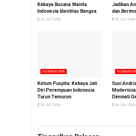
Kebaya Busana Wanita
Jadikan An
Indonesia Identitas Bangsa
dan Berim
26 JULI 2026
25 JULI 2026
HUMANIORA
HUMANIO
Ketum Puspita: Kebaya Jati
Susi Andri
Diri Perempuan Indonesia
Modernisa
Turun Temurun
Diminati G
24 JULI 2026
24 JULI 2026