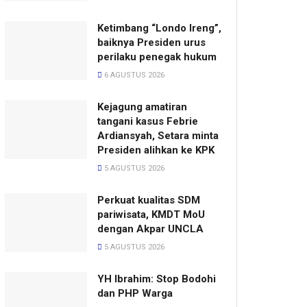
Ketimbang “Londo Ireng”,
baiknya Presiden urus
perilaku penegak hukum
6 AGUSTUS 2026
Kejagung amatiran
tangani kasus Febrie
Ardiansyah, Setara minta
Presiden alihkan ke KPK
5 AGUSTUS 2026
Perkuat kualitas SDM
pariwisata, KMDT MoU
dengan Akpar UNCLA
5 AGUSTUS 2026
YH Ibrahim: Stop Bodohi
dan PHP Warga