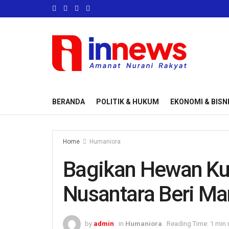
BERANDA
POLITIK & HUKUM
EKONOMI & BISN
Home
Humaniora
Bagikan Hewan Ku
Nusantara Beri Ma
by
admin
in
Humaniora
Reading Time: 1 min 