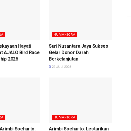
RA
HUMANIORA
ekayaan Hayati
Suri Nusantara Jaya Sukses
at AJALO Bird Race
Gelar Donor Darah
hip 2026
Berkelanjutan
27 JULI 2026
RA
HUMANIORA
Arimbi Soeharto:
Arimbi Soeharto: Lestarikan