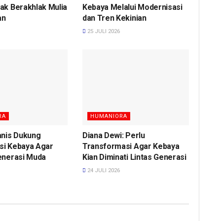
ak Berakhlak Mulia
Kebaya Melalui Modernisasi
an
dan Tren Kekinian
25 JULI 2026
RA
HUMANIORA
anis Dukung
Diana Dewi: Perlu
si Kebaya Agar
Transformasi Agar Kebaya
enerasi Muda
Kian Diminati Lintas Generasi
24 JULI 2026