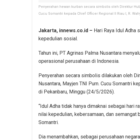
Penyerahan hewan kurban secara simbolis oleh Direktur Hu
Cucu Somantri kepada Chief Officer Regional II Riau I, R. Wa
Jakarta, innews.co.id –
Hari Raya Idul Adha 
kepedulian sosial.
Tahun ini, PT Agrinas Palma Nusantara menyal
operasional perusahaan di Indonesia.
Penyerahan secara simbolis dilakukan oleh D
Nusantara, Mayjen TNI Purn. Cucu Somantri kepa
di Pekanbaru, Minggu (24/5/2026).
“Idul Adha tidak hanya dimaknai sebagai hari 
nilai kepedulian, kebersamaan, dan semangat 
Somantri.
Dia menambahkan, sebagai perusahaan negara,