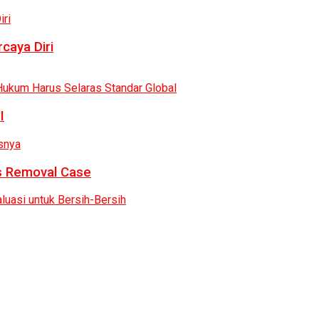
caya Diri
I
as Removal Case