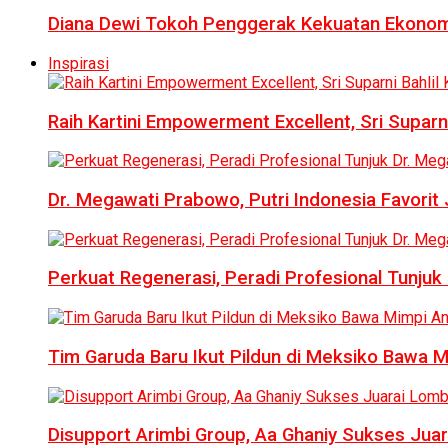
Diana Dewi Tokoh Penggerak Kekuatan Ekonom
Inspirasi
Raih Kartini Empowerment Excellent, Sri Suparni 
Dr. Megawati Prabowo, Putri Indonesia Favorit
Perkuat Regenerasi, Peradi Profesional Tunj
Tim Garuda Baru Ikut Pildun di Meksiko Bawa 
Disupport Arimbi Group, Aa Ghaniy Sukses Juar