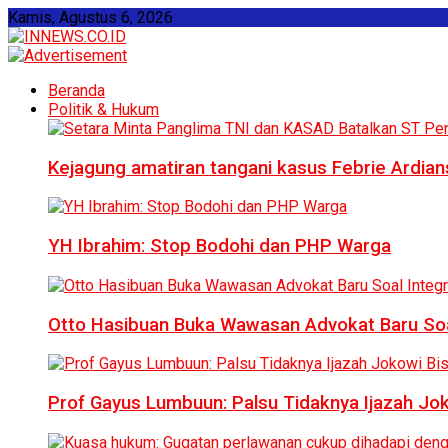
Kamis, Agustus 6, 2026
Beranda
Politik & Hukum
Kejagung amatiran tangani kasus Febrie Ardian
YH Ibrahim: Stop Bodohi dan PHP Warga
Otto Hasibuan Buka Wawasan Advokat Baru Soal
Prof Gayus Lumbuun: Palsu Tidaknya Ijazah Jok