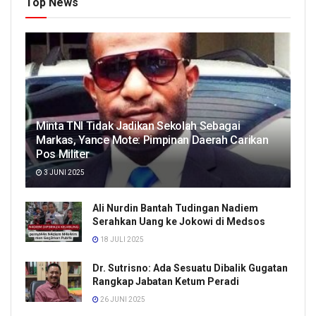
Top News
Minta TNI Tidak Jadikan Sekolah Sebagai
Markas, Yance Mote: Pimpinan Daerah Carikan
Pos Militer
3 JUNI 2025
Ali Nurdin Bantah Tudingan Nadiem
Serahkan Uang ke Jokowi di Medsos
18 JULI 2025
Dr. Sutrisno: Ada Sesuatu Dibalik Gugatan
Rangkap Jabatan Ketum Peradi
26 JUNI 2025