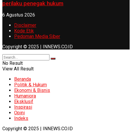
perilaku penegak hukum
6 Agustus 2026
Disclaimer
Kode Etik
Pedoman Media Siber
Copyright © 2025 | INNEWS.CO.ID
No Result
View All Result
Beranda
Politik & Hukum
Ekonomi & Bisnis
Humaniora
Eksklusif
Inspirasi
Opini
Indeks
Copyright © 2025 | INNEWS.CO.ID