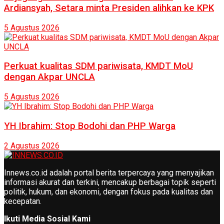
Ardiansyah, Setara minta Presiden alihkan ke KPK
5 Agustus 2026
Perkuat kualitas SDM pariwisata, KMDT MoU
dengan Akpar UNCLA
5 Agustus 2026
YH Ibrahim: Stop Bodohi dan PHP Warga
2 Agustus 2026
Innews.co.id adalah portal berita terpercaya yang menyajikan
informasi akurat dan terkini, mencakup berbagai topik seperti
politik, hukum, dan ekonomi, dengan fokus pada kualitas dan
kecepatan.
Ikuti Media Sosial Kami