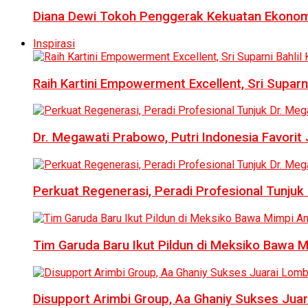
Diana Dewi Tokoh Penggerak Kekuatan Ekonom
Inspirasi
Raih Kartini Empowerment Excellent, Sri Suparni 
Dr. Megawati Prabowo, Putri Indonesia Favorit
Perkuat Regenerasi, Peradi Profesional Tunj
Tim Garuda Baru Ikut Pildun di Meksiko Bawa 
Disupport Arimbi Group, Aa Ghaniy Sukses Juar