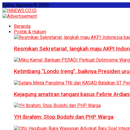
Sabtu, Agustus 8, 2026
Beranda
Politik & Hukum
Resmikan Sekretariat, langkah maju AKPI Indon
Ketimbang “Londo Ireng”, baiknya Presiden ur
Kejagung amatiran tangani kasus Febrie Ardian
YH Ibrahim: Stop Bodohi dan PHP Warga