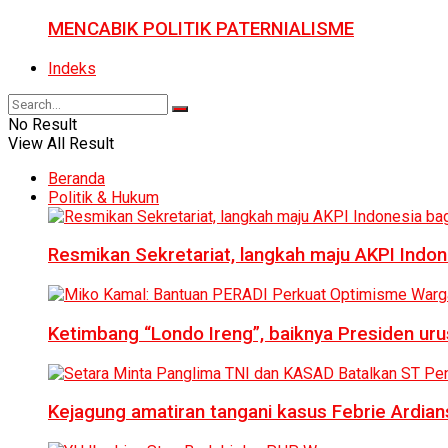
MENCABIK POLITIK PATERNIALISME
Indeks
No Result
View All Result
Beranda
Politik & Hukum
Resmikan Sekretariat, langkah maju AKPI Indon
Ketimbang “Londo Ireng”, baiknya Presiden ur
Kejagung amatiran tangani kasus Febrie Ardian