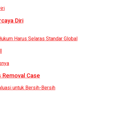
caya Diri
I
as Removal Case