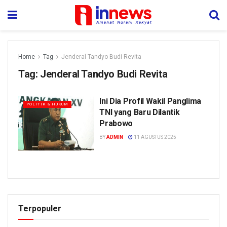
Home
Tag
Jenderal Tandyo Budi Revita
Tag:
Jenderal Tandyo Budi Revita
Ini Dia Profil Wakil Panglima
POLITIK & HUKUM
TNI yang Baru Dilantik
Prabowo
BY
ADMIN
11 AGUSTUS 2025
Terpopuler