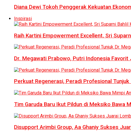
Diana Dewi Tokoh Penggerak Kekuatan Ekonom
Inspirasi
Raih Kartini Empowerment Excellent, Sri Suparni 
Dr. Megawati Prabowo, Putri Indonesia Favorit
Perkuat Regenerasi, Peradi Profesional Tunj
Tim Garuda Baru Ikut Pildun di Meksiko Bawa 
Disupport Arimbi Group, Aa Ghaniy Sukses Juar