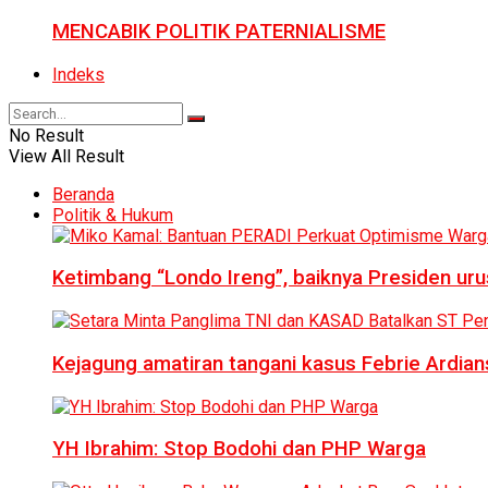
MENCABIK POLITIK PATERNIALISME
Indeks
No Result
View All Result
Beranda
Politik & Hukum
Ketimbang “Londo Ireng”, baiknya Presiden ur
Kejagung amatiran tangani kasus Febrie Ardian
YH Ibrahim: Stop Bodohi dan PHP Warga