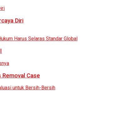
caya Diri
I
as Removal Case