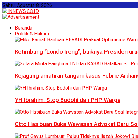
Sabtu, Agustus 8, 2026
Beranda
Politik & Hukum
Ketimbang “Londo Ireng”, baiknya Presiden ur
Kejagung amatiran tangani kasus Febrie Ardian
YH Ibrahim: Stop Bodohi dan PHP Warga
Otto Hasibuan Buka Wawasan Advokat Baru Soal