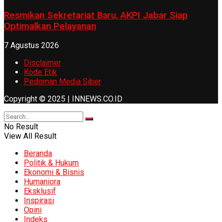
Resmikan Sekretariat Baru, AKPI Jabar Siap
Optimalkan Pelayanan
7 Agustus 2026
Disclaimer
Kode Etik
Pedoman Media Siber
Copyright © 2025 | INNEWS.CO.ID
No Result
View All Result
Beranda
Politik & Hukum
Ekonomi & Bisnis
Humaniora
Eksklusif
Inspirasi
Opini
Indeks