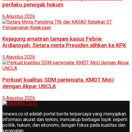
perilaku penegak hukum
6 Agustus 2026
Kejagung amatiran tangani kasus Febrie
Ardiansyah, Setara minta Presiden alihkan ke KPK
5 Agustus 2026
Perkuat kualitas SDM pariwisata, KMDT MoU
dengan Akpar UNCLA
5 Agustus 2026
Innews.co.id adalah portal berita terpercaya yang menyajikan
informasi akurat dan terkini, mencakup berbagai topik seperti
politik, hukum, dan ekonomi, dengan fokus pada kualitas dan
kecepatan.