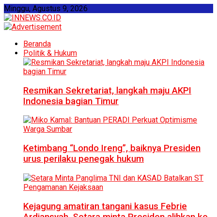
Minggu, Agustus 9, 2026
Beranda
Politik & Hukum
Resmikan Sekretariat, langkah maju AKPI
Indonesia bagian Timur
Ketimbang “Londo Ireng”, baiknya Presiden
urus perilaku penegak hukum
Kejagung amatiran tangani kasus Febrie
Ardiansyah, Setara minta Presiden alihkan ke