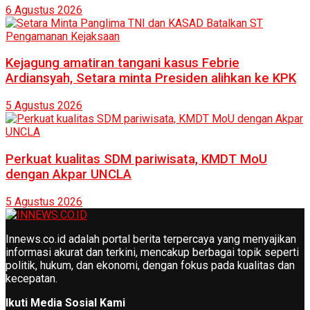
6 Agustus 2026
Kejagung amatiran tangani kasus Febrie
Ardiansyah, Setara minta Presiden alihkan ke KPK
5 Agustus 2026
Perkuat kualitas SDM pariwisata, KMDT MoU
dengan Akpar UNCLA
5 Agustus 2026
Innews.co.id adalah portal berita terpercaya yang menyajikan
informasi akurat dan terkini, mencakup berbagai topik seperti
politik, hukum, dan ekonomi, dengan fokus pada kualitas dan
kecepatan.
Ikuti Media Sosial Kami