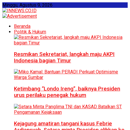
Minggu, Agustus 9, 2026
Beranda
Politik & Hukum
Resmikan Sekretariat, langkah maju AKPI
Indonesia bagian Timur
Ketimbang “Londo Ireng”, baiknya Presiden
urus perilaku penegak hukum
Kejagung amatiran tangani kasus Febrie
Ardiansyah, Setara minta Presiden alihkan ke