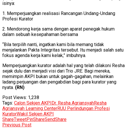
isinya:
1. Memperjuangkan realisasi Rancangan Undang-Undang
Profesi Kurator
2. Mendorong kerja sama dengan aparat penegak hukum
dalam sebuah kesepahaman bersama
“Bila terpilih nanti, ingatkan kami bila memang tidak
menjalankan Pakta Integritas tersebut. Itu menjadi salah satu
fokus agenda kerja kami kelak,” imbuhnya.
Memperjuangkan kurator adalah hal yang telah dilakoni Resha
sejak dulu dan menjadi visi dari Trio JRE. Bagi mereka,
memimpin AKPI bukan untuk gagah-gagahan, melainkan
ladang perjuangan dan pengabdian bagi para kurator yang
nyata.
(RN)
Post Views:
1,238
Tags:
Calon Sekjen AKPI
Dr. Resha Agriansyah
Resha
Agriansyah Learning Center
RUU Perlindungan Profesi
Kurator
Wakil Sekjen AKPI
Share
Tweet
Pin
Share
Send
Share
Previous Post