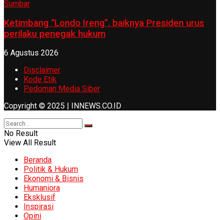
Ketimbang “Londo Ireng”, baiknya Presiden urus
perilaku penegak hukum
6 Agustus 2026
Disclaimer
Kode Etik
Pedoman Media Siber
Copyright © 2025 | INNEWS.CO.ID
No Result
View All Result
Beranda
Politik & Hukum
Ekonomi & Bisnis
Humaniora
Eksklusif
Inspirasi
Opini