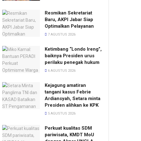
Resmikan Sekretariat
Baru, AKPI Jabar Siap
Optimalkan Pelayanan
7 AGUSTUS 2026
Ketimbang “Londo Ireng”,
baiknya Presiden urus
perilaku penegak hukum
6 AGUSTUS 2026
Kejagung amatiran
tangani kasus Febrie
Ardiansyah, Setara minta
Presiden alihkan ke KPK
5 AGUSTUS 2026
Perkuat kualitas SDM
pariwisata, KMDT MoU