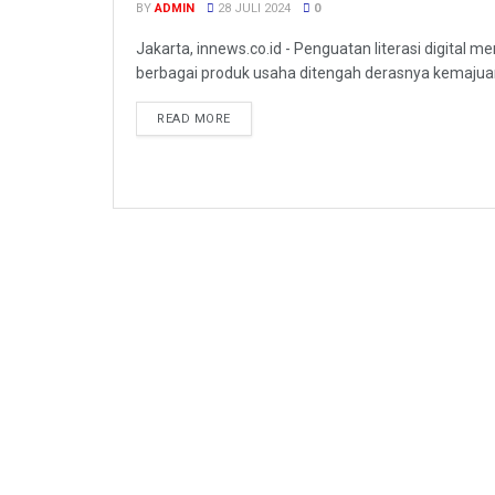
BY
ADMIN
28 JULI 2024
0
Jakarta, innews.co.id - Penguatan literasi digital
berbagai produk usaha ditengah derasnya kemajuan t
READ MORE