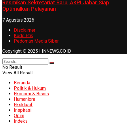
Resmikan Sekretariat Baru, AKPI Jabar Siap
Optimalkan Pelayanan
7 Agustus 2026
Disclaimer
Kode Etik
Pedoman Media Siber
Copyright © 2025 | INNEWS.CO.ID
No Result
View All Result
Beranda
Politik & Hukum
Ekonomi & Bisnis
Humaniora
Eksklusif
Inspirasi
Opini
Indeks