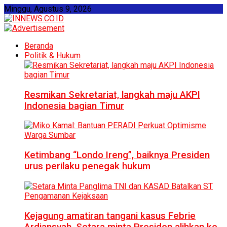
Minggu, Agustus 9, 2026
Beranda
Politik & Hukum
Resmikan Sekretariat, langkah maju AKPI
Indonesia bagian Timur
Ketimbang “Londo Ireng”, baiknya Presiden
urus perilaku penegak hukum
Kejagung amatiran tangani kasus Febrie
Ardiansyah, Setara minta Presiden alihkan ke