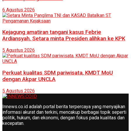
6 Agustus 2026
Kejagung amatiran tangani kasus Febrie
Ardiansyah, Setara minta Presiden alihkan ke KPK
5 Agustus 2026
Perkuat kualitas SDM pariwisata, KMDT MoU
dengan Akpar UNCLA
5 Agustus 2026
Innews.co.id adalah portal berita terpercaya yang menyajikan
informasi akurat dan terkini, mencakup berbagai topik seperti
politik, hukum, dan ekonomi, dengan fokus pada kualitas dan
kecepatan.