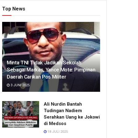
Top News
Minta TNI Tidak Jadikan Sekolah
Sebagai Markas, Yance Mote: Pimpinan
Daerah Carikan Pos Militer
3 JUNI 2025
Ali Nurdin Bantah
Tudingan Nadiem
Serahkan Uang ke Jokowi
di Medsos
18 JULI 2025