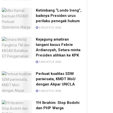
Ketimbang “Londo Ireng”,
baiknya Presiden urus
perilaku penegak hukum
6 AGUSTUS 2026
Kejagung amatiran
tangani kasus Febrie
Ardiansyah, Setara minta
Presiden alihkan ke KPK
5 AGUSTUS 2026
Perkuat kualitas SDM
pariwisata, KMDT MoU
dengan Akpar UNCLA
5 AGUSTUS 2026
YH Ibrahim: Stop Bodohi
dan PHP Warga