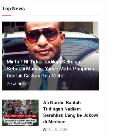
Top News
Minta TNI Tidak Jadikan Sekolah
Sebagai Markas, Yance Mote: Pimpinan
Daerah Carikan Pos Militer
3 JUNI 2025
Ali Nurdin Bantah
Tudingan Nadiem
Serahkan Uang ke Jokowi
di Medsos
18 JULI 2025