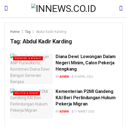
Home
Tag
Abdul Kadir Karding
Tag:
Abdul Kadir Karding
Diana Dewi: Lowongan Dalam
EKONOMI & BISNIS
Negeri Minim, Calon Pekerja
Hengkang
BY
ADMIN
30 APRIL 2025
Kementerian P2MI Gandeng
POLITIK & HUKUM
KAI Beri Perlindungan Hukum
Pekerja Migran
BY
ADMIN
17 MARET 2025