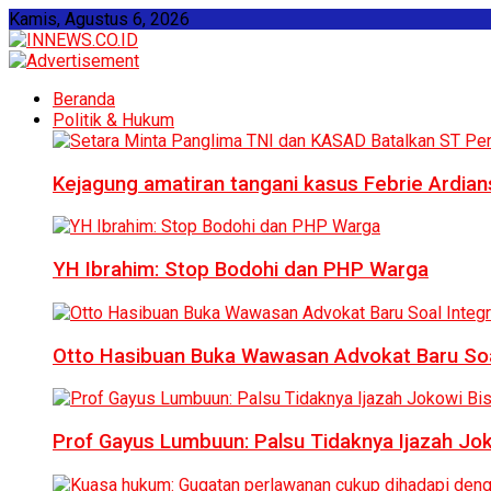
Kamis, Agustus 6, 2026
Beranda
Politik & Hukum
Kejagung amatiran tangani kasus Febrie Ardian
YH Ibrahim: Stop Bodohi dan PHP Warga
Otto Hasibuan Buka Wawasan Advokat Baru Soal
Prof Gayus Lumbuun: Palsu Tidaknya Ijazah Jok