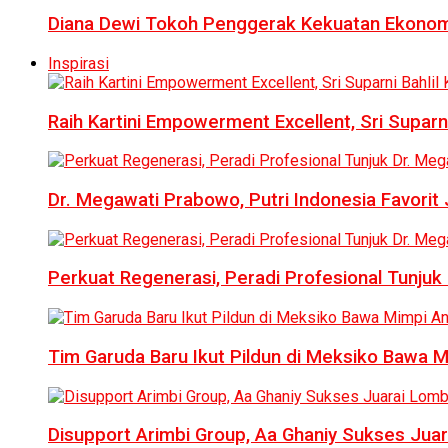
Diana Dewi Tokoh Penggerak Kekuatan Ekonom
Inspirasi
Raih Kartini Empowerment Excellent, Sri Suparni 
Dr. Megawati Prabowo, Putri Indonesia Favorit
Perkuat Regenerasi, Peradi Profesional Tunj
Tim Garuda Baru Ikut Pildun di Meksiko Bawa 
Disupport Arimbi Group, Aa Ghaniy Sukses Juar