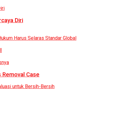
caya Diri
I
as Removal Case