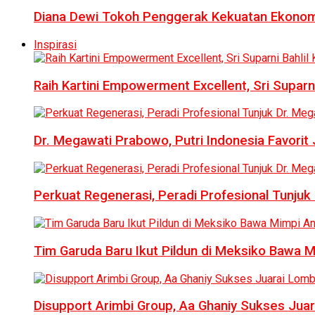
Diana Dewi Tokoh Penggerak Kekuatan Ekonom
Inspirasi
Raih Kartini Empowerment Excellent, Sri Suparni 
Dr. Megawati Prabowo, Putri Indonesia Favorit
Perkuat Regenerasi, Peradi Profesional Tunj
Tim Garuda Baru Ikut Pildun di Meksiko Bawa 
Disupport Arimbi Group, Aa Ghaniy Sukses Juar