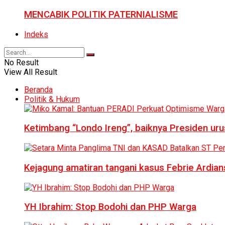
MENCABIK POLITIK PATERNIALISME
Indeks
No Result
View All Result
Beranda
Politik & Hukum
Ketimbang “Londo Ireng”, baiknya Presiden ur
Kejagung amatiran tangani kasus Febrie Ardian
YH Ibrahim: Stop Bodohi dan PHP Warga