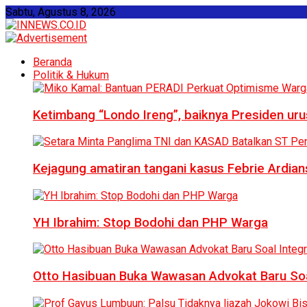
Sabtu, Agustus 8, 2026
Beranda
Politik & Hukum
Ketimbang “Londo Ireng”, baiknya Presiden ur
Kejagung amatiran tangani kasus Febrie Ardian
YH Ibrahim: Stop Bodohi dan PHP Warga
Otto Hasibuan Buka Wawasan Advokat Baru Soal