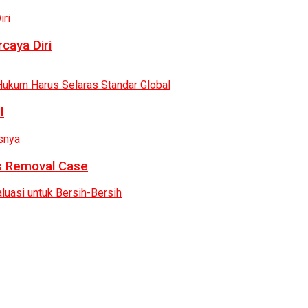
caya Diri
I
as Removal Case