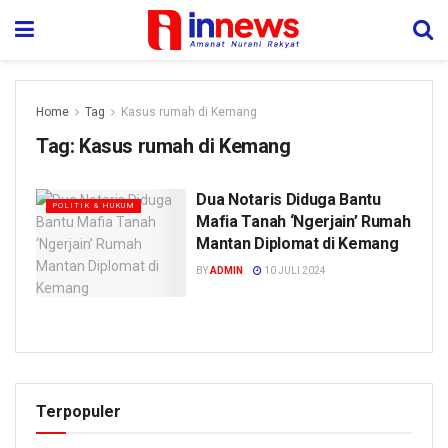
Home
Tag
Kasus rumah di Kemang
Tag:
Kasus rumah di Kemang
Dua Notaris Diduga Bantu
POLITIK & HUKUM
Mafia Tanah ‘Ngerjain’ Rumah
Mantan Diplomat di Kemang
BY
ADMIN
10 JULI 2024
Terpopuler