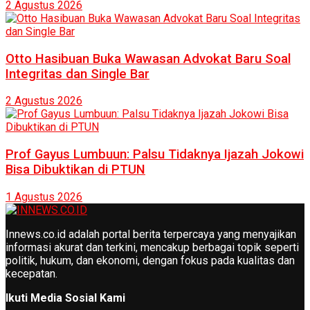
2 Agustus 2026
Otto Hasibuan Buka Wawasan Advokat Baru Soal
Integritas dan Single Bar
2 Agustus 2026
Prof Gayus Lumbuun: Palsu Tidaknya Ijazah Jokowi
Bisa Dibuktikan di PTUN
1 Agustus 2026
Innews.co.id adalah portal berita terpercaya yang menyajikan
informasi akurat dan terkini, mencakup berbagai topik seperti
politik, hukum, dan ekonomi, dengan fokus pada kualitas dan
kecepatan.
Ikuti Media Sosial Kami