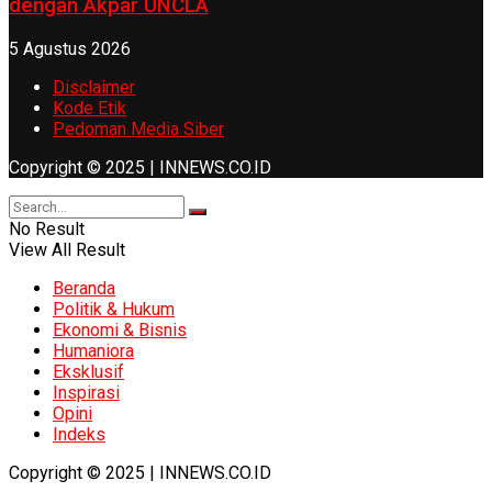
dengan Akpar UNCLA
5 Agustus 2026
Disclaimer
Kode Etik
Pedoman Media Siber
Copyright © 2025 | INNEWS.CO.ID
No Result
View All Result
Beranda
Politik & Hukum
Ekonomi & Bisnis
Humaniora
Eksklusif
Inspirasi
Opini
Indeks
Copyright © 2025 | INNEWS.CO.ID