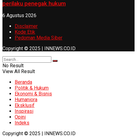
perilaku penegak hukum
6 Agustus 2026
Disclaimer
Kode Etik
Pedoman Media Siber
Copyright © 2025 | INNEWS.CO.ID
No Result
View All Result
Beranda
Politik & Hukum
Ekonomi & Bisnis
Humaniora
Eksklusif
Inspirasi
Opini
Indeks
Copyright © 2025 | INNEWS.CO.ID