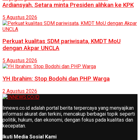
Ardiansyah, Setara minta Presiden alihkan ke KPK
5 Agustus 2026
Perkuat kualitas SDM pariwisata, KMDT MoU
dengan Akpar UNCLA
5 Agustus 2026
YH Ibrahim: Stop Bodohi dan PHP Warga
2 Agustus 2026
Innews.co.id adalah portal berita terpercaya yang menyajikan
informasi akurat dan terkini, mencakup berbagai topik seperti
politik, hukum, dan ekonomi, dengan fokus pada kualitas dan
kecepatan.
Ikuti Media Sosial Kami