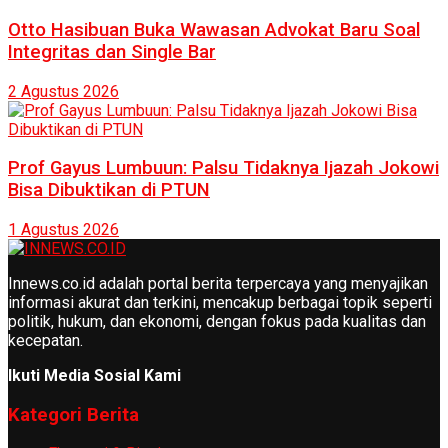
Otto Hasibuan Buka Wawasan Advokat Baru Soal
Integritas dan Single Bar
2 Agustus 2026
Prof Gayus Lumbuun: Palsu Tidaknya Ijazah Jokowi
Bisa Dibuktikan di PTUN
1 Agustus 2026
Innews.co.id adalah portal berita terpercaya yang menyajikan
informasi akurat dan terkini, mencakup berbagai topik seperti
politik, hukum, dan ekonomi, dengan fokus pada kualitas dan
kecepatan.
Ikuti Media Sosial Kami
Kategori Berita