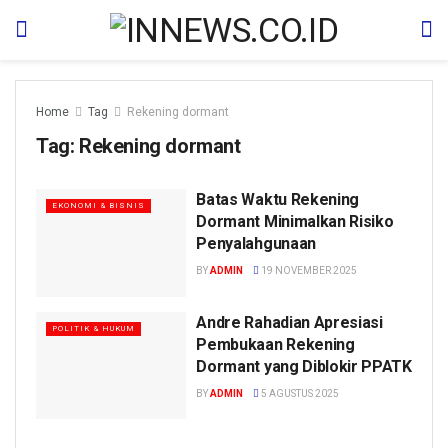
Home
Tag
Rekening dormant
Tag:
Rekening dormant
Batas Waktu Rekening
EKONOMI & BISNIS
Dormant Minimalkan Risiko
Penyalahgunaan
BY
ADMIN
19 NOVEMBER 2025
Andre Rahadian Apresiasi
POLITIK & HUKUM
Pembukaan Rekening
Dormant yang Diblokir PPATK
BY
ADMIN
5 AGUSTUS 2025